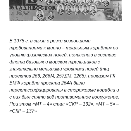
В 1975 г. в связи с резко возросшими
требованиями к минно – тральным кораблям по
уровню физических полей, появлению в составе
флота базовых и морских тральщиков с
значительно меньшими уровнями полей (тщ
проектов 266, 266М, 257ДМ, 1265), приказом ГК
ВМФ корабли проекта 264А были
переклассифицированы в сторожевые корабли и
с них был снято всё противоминное вооружение.
При этом «МТ – 4» стал «СКР – 132», «МТ – 5» –
«СКР – 137»