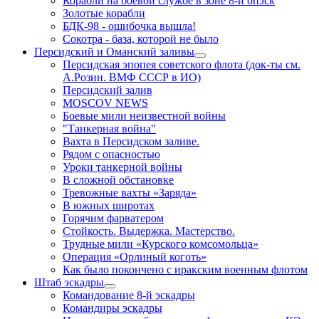
Корабли на боевой службе в зоне 8-й опэск
Золотые корабли
БДК-98 - ошибочка вышла!
Сокотра - база, которой не было
Персидский и Оманский заливы
Персидская эпопея советского флота (док-ты см.
А.Розин. ВМФ СССР в ИО)
Персидский залив
MOSCOV NEWS
Боевые мили неизвестной войны
"Танкерная война"
Вахта в Персидском заливе.
Рядом с опасностью
Уроки танкерной войны
В сложной обстановке
Тревожные вахты «Заряда»
В южных широтах
Горячим фарватером
Стойкость. Выдержка. Мастерство.
Трудные мили «Курского комсомольца»
Операция «Орлиный коготь»
Как было покончено с иракским военным флотом
Штаб эскадры
Командование 8-й эскадры
Командиры эскадры