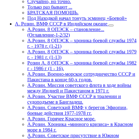
Случайнo, но точно.
Только раз бывают ...
БРАТСКАЯ ПОМОЩЬ.
Под Находкой начал тонуть эсминец «Боевой»
А. Розин. ВМФ СССР в Индийском океане
А.Розин. 8 ОПЭСК – становление...
(Оглавление-1-2/32)
А.Розин. 8 ОПЭСК – хроника боевой службы 1974
г. - 1978 г. (1-21)
А.Розин. 8 ОПЭСК – хроника боевой службы 1979
г. - 1981 г. (1-13)
Розин А. 8 ОПЭСК – хроника боевой службы 1982
г - 1986 г (1 - 16).
А.Розин. Военно-морское сотрудничество СССР и
Пакистана в конце 60-х годов.
А.Розин. Миссия советского флота в ходе войны
между Индией и Пакистаном в 1971 г.
А.Розин. Участие ВМФ СССР в тралении и
судоподъеме в Бангладеш.
А.Розин. Советский ВМФ у берегов Эфиопии,
боевые действия 1977-1978 гг.
А.Розин. Горячее Красное море.
А.Розин. Хроника «минного кризиса» в Красном
море в 1984 г.
А.Розин. Советское присутствие в Южном