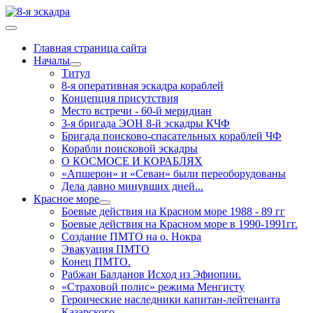
Главная страница сайта
Началы
Титул
8-я оперативная эскадра кораблей
Концепция присутствия
Место встречи - 60-й меридиан
3-я бригада ЭОН 8-й эскадры КЧФ
Бригада поисково-спасательных кораблей ЧФ
Корабли поисковой эскадры
О КОСМОСЕ И КОРАБЛЯХ
«Апшерон» и «Севан» были переоборудованы
Дела давно минувших дней...
Красное море
Боевые действия на Красном море 1988 - 89 гг
Боевые действия на Красном море в 1990-1991гг.
Создание ПМТО на о. Нокра
Эвакуация ПМТО
Конец ПМТО.
Рабжан Балданов Исход из Эфиопии.
«Страховой полис» режима Менгисту
Героические наследники капитан-лейтенанта
Казарского.