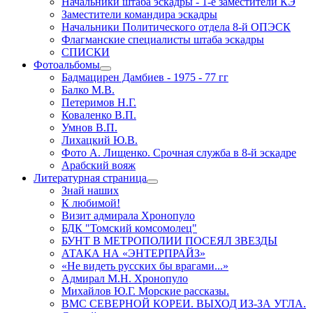
Начальники штаба эскадры - 1-е заместители КЭ
Заместители командира эскадры
Начальники Политического отдела 8-й ОПЭСК
Флагманские специалисты штаба эскадры
СПИСКИ
Фотоальбомы
Бадмацирен Дамбиев - 1975 - 77 гг
Балко М.В.
Петеримов Н.Г.
Коваленко В.П.
Умнов В.П.
Лихацкий Ю.В.
Фото А. Лищенко. Срочная служба в 8-й эскадре
Арабский вояж
Литературная страница
Знай наших
К любимой!
Визит адмирала Хронопуло
БДК "Томский комсомолец"
БУНТ В МЕТРОПОЛИИ ПОСЕЯЛ ЗВЕЗДЫ
АТАКА НА «ЭНТЕРПРАЙЗ»
«Не видеть русских бы врагами...»
Адмирал М.Н. Хронопуло
Михайлов Ю.Г. Морские рассказы.
ВМС СЕВЕРНОЙ КОРЕИ. ВЫХОД ИЗ-ЗА УГЛА.