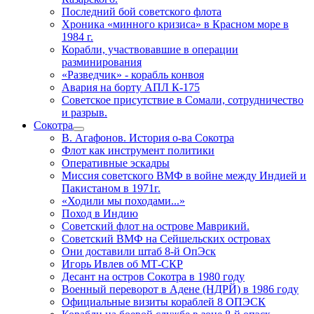
Последний бой советского флота
Хроника «минного кризиса» в Красном море в
1984 г.
Корабли, участвовавшие в операции
разминирования
«Разведчик» - корабль конвоя
Авария на борту АПЛ К-175
Советское присутствие в Сомали, сотрудничество
и разрыв.
Сокотра
В. Агафонов. История о-ва Сокотра
Флот как инструмент политики
Оперативные эскадры
Миссия советского ВМФ в войне между Индией и
Пакистаном в 1971г.
«Ходили мы походами...»
Поход в Индию
Советский флот на острове Маврикий.
Советский ВМФ на Сейшельских островах
Они доставили штаб 8-й ОпЭск
Игорь Ивлев об МТ-СКР
Десант на остров Сокотра в 1980 году
Военный переворот в Адене (НДРЙ) в 1986 году
Официальные визиты кораблей 8 ОПЭСК