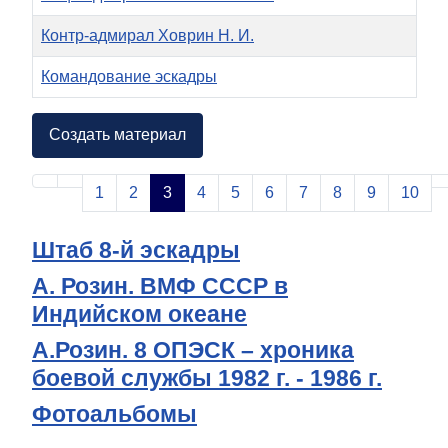
Контр-адмирал Ховрин Н. И.
Командование эскадры
Материалы
Создать материал
1
2
3
4
5
6
7
8
9
10
Штаб 8-й эскадры
А. Розин. ВМФ СССР в
Индийском океане
А.Розин. 8 ОПЭСК – хроника
боевой службы 1982 г. - 1986 г.
Фотоальбомы